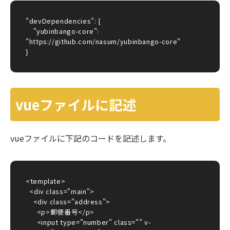
"devDependencies": {

    "yubinbango-core": 
"https://github.com/nasum/yubinbango-core"

}
vueファイルに記述
vueファイルに下記のコードを記述します。
<template>

  <div class="main">

    <div class="address">

      <p>郵便番号</p>

      <input type="number" class="" v-