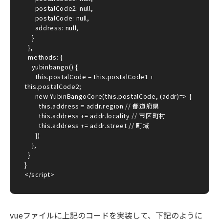
      postalCode2: null,

      postalCode: null,

      address: null,

    }

  },

  methods: {

    yubinbango() {

      this.postalCode = this.postalCode1 + 
this.postalCode2;

      new YubinBangoCore(this.postalCode, (addr)=> {

        this.address = addr.region // 都道府県

        this.address += addr.locality // 市区町村

        this.address += addr.street // 町域

      })

    },

  }

}

</script>
vueファイルに上記のコードを実装して、下記のように