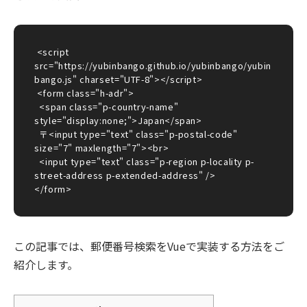
 <script 
src="https://yubinbango.github.io/yubinbango/yubin
bango.js" charset="UTF-8"></script>

 <form class="h-adr">

  <span class="p-country-name" 
style="display:none;">Japan</span>

  〒<input type="text" class="p-postal-code" 
size="7" maxlength="7"><br>

  <input type="text" class="p-region p-locality p-
street-address p-extended-address" />

</form>
この記事では、郵便番号検索をVueで実装する方法をご
紹介します。