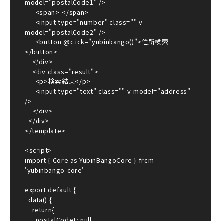
model="postalCode1" />

      <span>-</span>

      <input type="number" class="" v-
model="postalCode2" />

      <button @click="yubinbango()">住所検索
</button>

    </div>

    <div class="result">

      <p>検索結果</p>

      <input type="text" class="" v-model="address" 
/>

    </div>

  </div>

</template>

<script>

import { Core as YubinBangoCore } from 
'yubinbango-core'

export default {

  data() {

    return{

      postalCode1: null,
