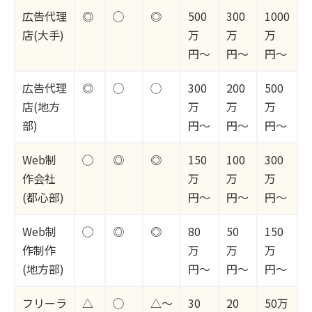
広告代理
◎
◯
◎
500
300
1000
店(大手)
万
万
万
円〜
円〜
円〜
広告代理
◎
◯
◯
300
200
500
店(地方
万
万
万
部)
円〜
円〜
円〜
Web制
◯
◎
◎
150
100
300
作会社
万
万
万
(都心部)
円〜
円〜
円〜
Web制
◯
◎
◎
80
50
150
作制作
万
万
万
(地方部)
円〜
円〜
円〜
フリーラ
△
◯
△〜
30
20
50万