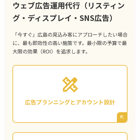
ウェブ広告運用代行（リスティン
グ・ディスプレイ・SNS広告）
「今すぐ」広島の見込み客にアプローチしたい場合
に、最も即効性の高い施策です。最小限の予算で最
大限の効果（ROI）を追求します。
お客様の目的（集客・採用など）とご予算に
基づき、Googleリスティング広告、
Facebook/Instagram広告など、広島のター
ゲットに最も響く媒体を選定。無駄のないア
広告プランニングとアカウント設計
カウント構成を設計します。