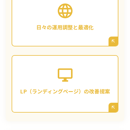
広告は「出してから」が本番です。どのキー
ワードが成果に繋がったか、どの広告文がク
リックされたか、広島のどの時間帯に反応が
良いか…など、日々のデータを細かく分析
日々の運用調整と最適化
し、入札単価やターゲティングをリアルタイ
ムで調整。成果を最大化します。
第4章で述べた「サイト改善力」を活かし、
広告のクリック先となるLP（ランディングペ
ージ）の改善も同時にご提案します。「広告
文言とLPのキャッチコピーを一致させる」
「広島の顧客限定のオファーを目立たせる」
LP（ランディングページ）の改善提案
など、コンバージョン率を高めるためのABテ
ストも実施します。