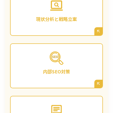
析します。広島の競合サイトはどのような戦
略か？ どんなキーワードで検索されている
か？ お客様のビジネスの強みを踏まえ、広島
現状分析と戦略立案
で「勝てる」キーワード戦略と、長期的なコ
ンテンツプランを立案します。
サイトが検索エンジンから正しく評価される
よう、内部構造を最適化します。ページタイ
トルや見出しの最適化、表示速度の改善、ス
内部SEO対策
マートフォン対応の見直しなど、技術的な土
台を整えます。
戦略に基づき、広島の見込み客が検索するで
あろう「お悩み解決型」のブログ記事や、専