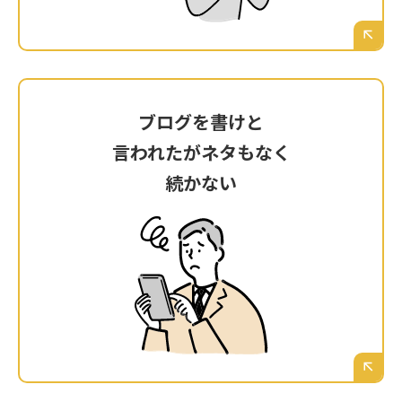
えていく。
ブログを書けと
ブログを書けと
言われたがネタもなく
言われたがネタもなく
続かない
続かない
制作会社に「ブログを更新してください」と言
われたが、具体的に何を書けば広島の顧客に響
くのか分からず、数記事書いたきり完全に放置
してしまっている。