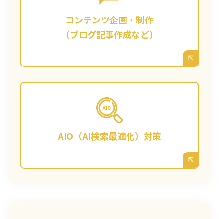
門的なノウハウをまとめたコラムなどを企
画・制作代行します。単なる記事作成ではな
コンテンツ企画・制作
く、検索上位表示と「読んで役立った」とい
（ブログ記事作成など）
う信頼獲得を両立する、高品質なコンテンツ
をご提供します。
今後主流になると予測されるAIによる検索
（対話型検索）に対応するため、AIが回答の
参照元として選びやすい、信頼性の高い情報
AIO（AI検索最適化）対策
構造をサイトに構築します。