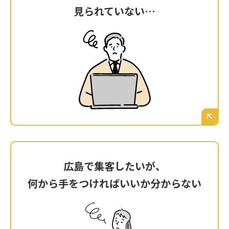
見られていない…
見られていない…
Googleアナリティクス（アクセス解析）をたま
に開いてみても、訪問者数はほぼゼロ。広島の
知人以外、一体誰が見ているのだろうか…と不
安になる。
広島で集客したいが、
広島で集客したいが、
何から手をつければいいか分からない
何から手をつければいいか分からない