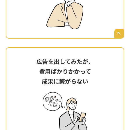
SEO対策、ウェブ広告、SNS…言葉は聞くけれ
ど、自社の場合、広島の顧客にアプローチする
には、どれが正解なのか。専門知識がなく、最
初の一歩が踏み出せない。
広告を出してみたが、
広告を出してみたが、
費用ばかりかかって
費用ばかりかかって
成果に繋がらない
成果に繋がらない
勇気を出してリスティング広告にお金を使って
みた。クリックはされるものの、お問い合わせ
や売上には全く繋がらず、ただ広告費だけが消