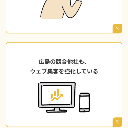
たり前の時代です。その比較の土俵（＝検索結
果）にすら上がれていないとしたら、どうなる
でしょうか。
広島の競合他社も、
広島の競合他社も、
ウェブ集客を強化している
ウェブ集客を強化している
あなたがウェブマーケティングに手をつけてい
ない間にも、広島の競合他社はブログを書き、
広告を出し、SNSで顧客と繋がっています。そ
の差は、日に日に開いていくだけです。