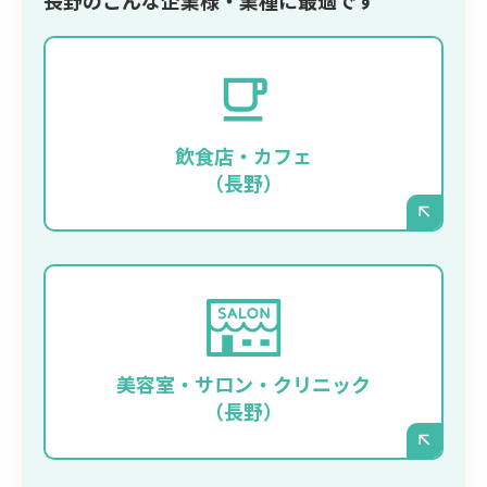
長野のこんな企業様・業種に最適です
季節限定メニューの写真やイベント情報を、
タイムリーに、そして美しく発信したいお店
に最適です。スタッフの方がスマートフォン
飲食店・カフェ
からでも手軽に更新できます。
（長野）
施術事例のビフォーアフター写真や、キャン
ペーン情報を頻繁に更新したい場合に強みを
発揮します。洗練されたデザインで、お店の
美容室・サロン・クリニック
ブランディングを強力に後押しします。
（長野）