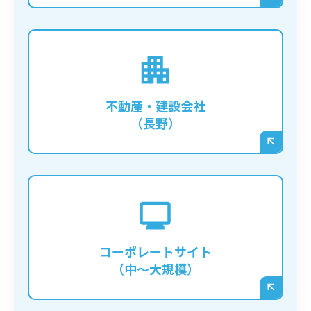
膨大な数の物件情報や施工事例をデータベー
ス化し、ユーザーが条件で絞り込んで検索で
きるような、複雑な機能を持つサイトを構築
不動産・建設会社
する場合に必須となります。
（長野）
IR情報、採用情報、複数の事業紹介など、多
くの情報を整理して発信する必要がある企業
の公式サイトに向いています。部署ごとに更
コーポレートサイト
新担当者を分けるなど、柔軟な権限管理も可
（中〜大規模）
能です。