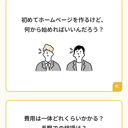
初めてホームページを作るけど、
初めてホームページを作るけど、
何から始めればいいんだろう？
何から始めればいいんだろう？
サーバー？ドメイン？そもそも、どんな内容を
載せればいいの？
専門用語も多く、考えなければいけないことが
山積みで、最初の一歩がなかなか踏み出せな
い、という方も少なくありません。
費用は一体どれくらいかかる？
費用は一体どれくらいかかる？
長野での相場は？
長野での相場は？