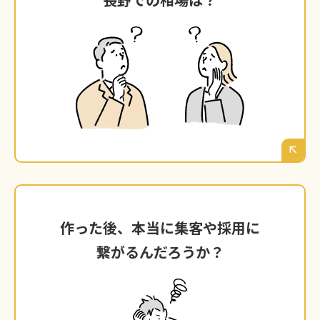
料金プランを見ても、金額の幅が広くて結局い
くらかかるのかが不透明。長野での適正価格は
どれくらいなのか、できるだけコストは抑えた
いけれど、安かろう悪かろうでは困る…という
のが正直なところだと思います。
作った後、本当に集客や採用に
作った後、本当に集客や採用に
繋がるんだろうか？
繋がるんだろうか？
これが一番の不安かもしれません。時間とお金