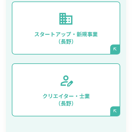
まずは事業をスピーディに立ち上げ、最小限
のコストでプロフェッショナルな顔となるサ
イトを持ちたい、という場合に最適です。サ
スタートアップ・新規事業
ーバー管理が不要なため、事業そのものに集
（長野）
中できます。
ご自身のポートフォリオ（制作実績）や世界
観を、デザインにこだわって表現したいデザ
イナー、建築家、コンサルタントの方などに
クリエイター・士業
も選ばれています。
（長野）