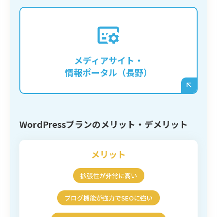
長野の地域情報サイトや、特定のジャンルに
特化したメディアを立ち上げ、多くの記事を
継続的に発信していくような事業の基盤とな
メディアサイト・
ります。
情報ポータル（長野）
WordPressプランのメリット・デメリット
メリット
拡張性が非常に高い
ブログ機能が強力でSEOに強い