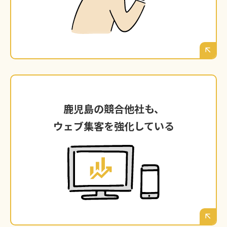
当たり前の時代です。その比較の土俵（＝検索
結果）にすら上がれていないとしたら、どうな
るでしょうか。
鹿児島の競合他社も、
鹿児島の競合他社も、
ウェブ集客を強化している
ウェブ集客を強化している
あなたがウェブマーケティングに手をつけてい
ない間にも、鹿児島の競合他社はブログを書
き、広告を出し、SNSで顧客と繋がっていま
す。その差は、日に日に開いていくだけです。