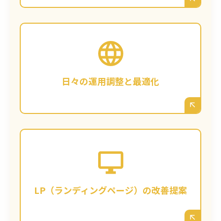
広告は「出してから」が本番です。どのキー
ワードが成果に繋がったか、どの広告文がク
リックされたか、鹿児島のどの時間帯に反応
が良いか…など、日々のデータを細かく分析
日々の運用調整と最適化
し、入札単価やターゲティングをリアルタイ
ムで調整。成果を最大化します。
第4章で述べた「サイト改善力」を活かし、
広告のクリック先となるLP（ランディングペ
ージ）の改善も同時にご提案します。「広告
文言とLPのキャッチコピーを一致させる」
「鹿児島の顧客限定のオファーを目立たせ
LP（ランディングページ）の改善提案
る」など、コンバージョン率を高めるための
ABテストも実施します。