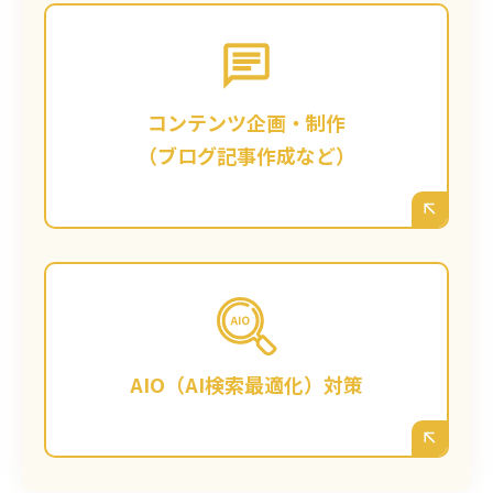
戦略に基づき、鹿児島の見込み客が検索する
であろう「お悩み解決型」のブログ記事や、
専門的なノウハウをまとめたコラムなどを企
画・制作代行します。単なる記事作成ではな
コンテンツ企画・制作
く、検索上位表示と「読んで役立った」とい
（ブログ記事作成など）
う信頼獲得を両立する、高品質なコンテンツ
をご提供します。
今後主流になると予測されるAIによる検索
（対話型検索）に対応するため、AIが回答の
参照元として選びやすい、信頼性の高い情報
AIO（AI検索最適化）対策
構造をサイトに構築します。