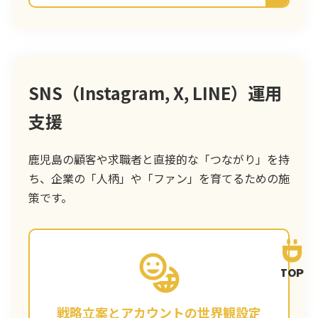
SNS（Instagram, X, LINE）運用
支援
鹿児島の顧客や求職者と直接的な「つながり」を持
ち、企業の「人柄」や「ファン」を育てるための施
策です。
どのSNSを使い、どんなキャラクターで、何
TOP
を投稿していくのか。目的から逆算した運用
戦略と、鹿児島のターゲットに刺さる「世界
戦略立案とアカウントの世界観設定
観（トーン＆マナー）」を設定します。