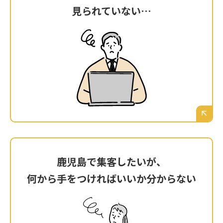
見られていない…
見られていない…
Googleアナリティクス（アクセス解析）をたま
に開いてみても、訪問者数はほぼゼロ。鹿児島
の知人以外、一体誰が見ているのだろうか…と
不安になる。
鹿児島で集客したいが、
鹿児島で集客したいが、
何から手をつければいいか分からない
何から手をつければいいか分からない