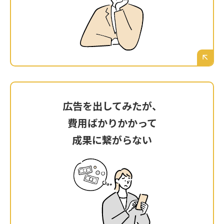
SEO対策、ウェブ広告、SNS…言葉は聞くけれ
ど、自社の場合、鹿児島の顧客にアプローチす
るには、どれが正解なのか。専門知識がなく、
最初の一歩が踏み出せない。
広告を出してみたが、
広告を出してみたが、
費用ばかりかかって
費用ばかりかかって
成果に繋がらない
成果に繋がらない
勇気を出してリスティング広告にお金を使って
みた。クリックはされるものの、お問い合わせ
や売上には全く繋がらず、ただ広告費だけが消