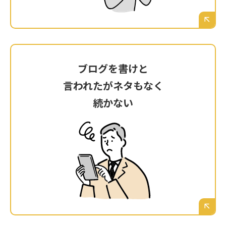
えていく。
ブログを書けと
ブログを書けと
言われたがネタもなく
言われたがネタもなく
続かない
続かない
制作会社に「ブログを更新してください」と言
われたが、具体的に何を書けば鹿児島の顧客に
響くのか分からず、数記事書いたきり完全に放
置してしまっている。