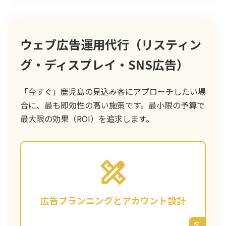
ウェブ広告運用代行（リスティン
グ・ディスプレイ・SNS広告）
「今すぐ」鹿児島の見込み客にアプローチしたい場
合に、最も即効性の高い施策です。最小限の予算で
最大限の効果（ROI）を追求します。
お客様の目的（集客・採用など）とご予算に
基づき、Googleリスティング広告、
Facebook/Instagram広告など、鹿児島のタ
ーゲットに最も響く媒体を選定。無駄のない
広告プランニングとアカウント設計
アカウント構成を設計します。