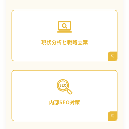
まずは、お客様のサイトの現状を徹底的に分
析します。鹿児島の競合サイトはどのような
戦略か？ どんなキーワードで検索されている
か？ お客様のビジネスの強みを踏まえ、鹿児
現状分析と戦略立案
島で「勝てる」キーワード戦略と、長期的な
コンテンツプランを立案します。
サイトが検索エンジンから正しく評価される
よう、内部構造を最適化します。ページタイ
トルや見出しの最適化、表示速度の改善、ス
内部SEO対策
マートフォン対応の見直しなど、技術的な土
台を整えます。