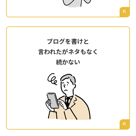
えていく。
ブログを書けと
ブログを書けと
言われたがネタもなく
言われたがネタもなく
続かない
続かない
制作会社に「ブログを更新してください」と言
われたが、具体的に何を書けば沖縄の顧客に響
くのか分からず、数記事書いたきり完全に放置
してしまっている。