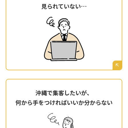
見られていない…
見られていない…
Googleアナリティクス（アクセス解析）をたま
に開いてみても、訪問者数はほぼゼロ。沖縄の
知人以外、一体誰が見ているのだろうか…と不
安になる。
沖縄で集客したいが、
沖縄で集客したいが、
何から手をつければいいか分からない
何から手をつければいいか分からない