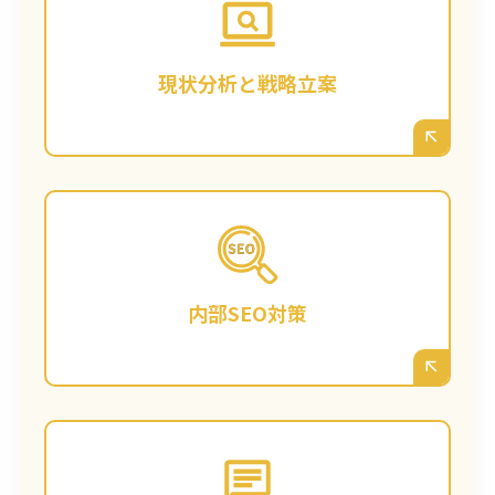
析します。沖縄の競合サイトはどのような戦
略か？ どんなキーワードで検索されている
か？ お客様のビジネスの強みを踏まえ、沖縄
現状分析と戦略立案
で「勝てる」キーワード戦略と、長期的なコ
ンテンツプランを立案します。
サイトが検索エンジンから正しく評価される
よう、内部構造を最適化します。ページタイ
トルや見出しの最適化、表示速度の改善、ス
内部SEO対策
マートフォン対応の見直しなど、技術的な土
台を整えます。
戦略に基づき、沖縄の見込み客が検索するで
あろう「お悩み解決型」のブログ記事や、専