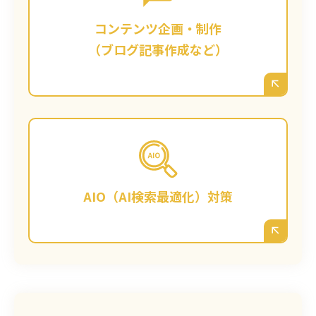
門的なノウハウをまとめたコラムなどを企
画・制作代行します。単なる記事作成ではな
コンテンツ企画・制作
く、検索上位表示と「読んで役立った」とい
（ブログ記事作成など）
う信頼獲得を両立する、高品質なコンテンツ
をご提供します。
今後主流になると予測されるAIによる検索
（対話型検索）に対応するため、AIが回答の
参照元として選びやすい、信頼性の高い情報
AIO（AI検索最適化）対策
構造をサイトに構築します。