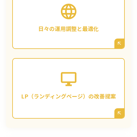
広告は「出してから」が本番です。どのキー
ワードが成果に繋がったか、どの広告文がク
リックされたか、沖縄のどの時間帯に反応が
良いか…など、日々のデータを細かく分析
日々の運用調整と最適化
し、入札単価やターゲティングをリアルタイ
ムで調整。成果を最大化します。
第4章で述べた「サイト改善力」を活かし、
広告のクリック先となるLP（ランディングペ
ージ）の改善も同時にご提案します。「広告
文言とLPのキャッチコピーを一致させる」
「沖縄の顧客限定のオファーを目立たせる」
LP（ランディングページ）の改善提案
など、コンバージョン率を高めるためのABテ
ストも実施します。