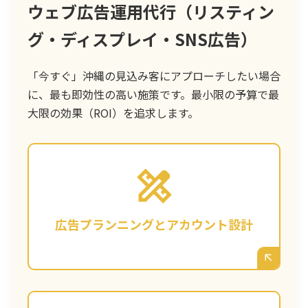
ウェブ広告運用代行（リスティン
グ・ディスプレイ・SNS広告）
「今すぐ」沖縄の見込み客にアプローチしたい場合
に、最も即効性の高い施策です。最小限の予算で最
大限の効果（ROI）を追求します。
お客様の目的（集客・採用など）とご予算に
基づき、Googleリスティング広告、
Facebook/Instagram広告など、沖縄のター
ゲットに最も響く媒体を選定。無駄のないア
広告プランニングとアカウント設計
カウント構成を設計します。