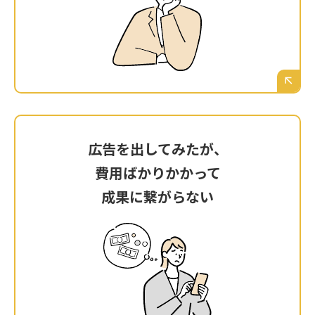
SEO対策、ウェブ広告、SNS…言葉は聞くけれ
ど、自社の場合、沖縄の顧客にアプローチする
には、どれが正解なのか。専門知識がなく、最
初の一歩が踏み出せない。
広告を出してみたが、
広告を出してみたが、
費用ばかりかかって
費用ばかりかかって
成果に繋がらない
成果に繋がらない
勇気を出してリスティング広告にお金を使って
みた。クリックはされるものの、お問い合わせ
や売上には全く繋がらず、ただ広告費だけが消