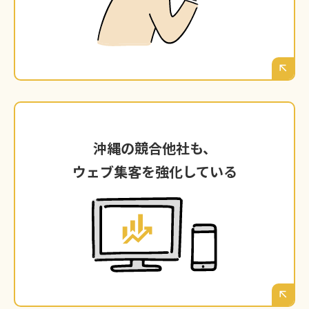
たり前の時代です。その比較の土俵（＝検索結
果）にすら上がれていないとしたら、どうなる
でしょうか。
沖縄の競合他社も、
沖縄の競合他社も、
ウェブ集客を強化している
ウェブ集客を強化している
あなたがウェブマーケティングに手をつけてい
ない間にも、沖縄の競合他社はブログを書き、
広告を出し、SNSで顧客と繋がっています。そ
の差は、日に日に開いていくだけです。