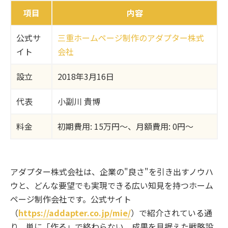
項目
内容
公式サ
三重ホームページ制作のアダプター株式
イト
会社
設立
2018年3月16日
代表
小副川 貴博
料金
初期費用: 15万円〜、月額費用: 0円〜
アダプター株式会社は、企業の"良さ"を引き出すノウハ
ウと、どんな要望でも実現できる広い知見を持つホーム
ページ制作会社です。公式サイト
（
https://addapter.co.jp/mie/
）で紹介されている通
り、単に「作る」で終わらない、成果を見据えた戦略設