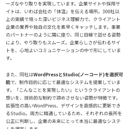
ーズなやり取りを実現しています。企業サイトや採用サ
イトは、いわば会社の「体温」を伝える場所。300社以
上の実績で培った深いビジネス理解力で、クライアント
企業の業界や独自の文化を素早くキャッチします。事業
のパートナーのように隣に座り、同じ目線で話せる姿勢
により、やり取りもスムーズ。企業らしさが伝わるサイ
トを、心地よいコミュニケーションの中で形にしていま
す。
また、同社は
WordPressとStudio(ノーコード)を選択可
能
で、制作目的に応じて最適なシステムを提案していま
す。「こんなことを実現したい」というクライアントの
想いを、技術的な制約で諦めさせない姿勢が特徴です。
拡張性の高いWordPress、デザインを直感的に更新でき
るStudio。両方に精通しているため、それぞれの長所を
公正に判断し、企業の未来にとって本当に最適なシステ
ムを選定します。