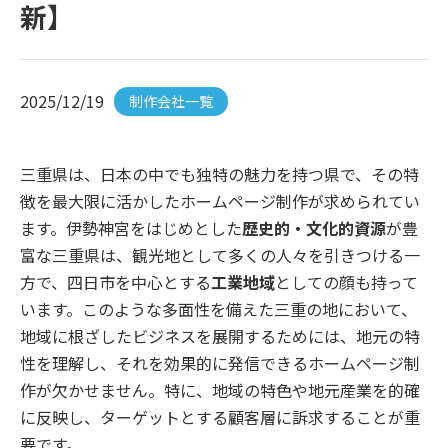
新】
2025/12/19
制作会社一覧
三重県は、日本の中でも独特の魅力を持つ県で、その特
徴を最大限に活かしたホームページ制作が求められてい
ます。伊勢神宮をはじめとした
歴史的・文化的資源
が豊
富な三重県は、観光地として多くの人々を引きつける一
方で、四日市を中心とする
工業地域
としての顔も持って
います。このような多面性を備えた三重の地において、
地域に根ざしたビジネスを展開するためには、地元の特
性を理解し、それを効果的に発信できるホームページ制
作が欠かせません。特に、地域の特色や地元産業を的確
に反映し、ターゲットとする顧客層に訴求することが重
要です。