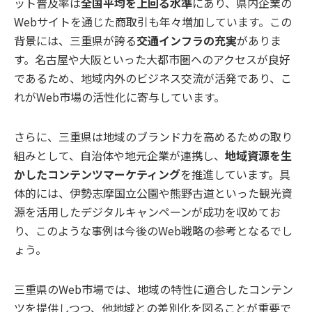
ット普及率は
全国平均を上回る水準
にあり、県内企業の
Webサイトを通じた商取引も年々増加しています。この
背景には、三重県が誇る
交通インフラの充実
がありま
す。名古屋や大阪といった大都市圏へのアクセスが良好
であるため、地域内外のビジネス交流が活発であり、こ
れがWeb市場の活性化に寄与しています。
さらに、三重県は地域のブランド力を高めるための取り
組みとして、自治体や地元企業が連携し、
地域資源を生
かしたコンテンツマーケティング
を推進しています。具
体的には、伊勢志摩国立公園や熊野古道といった観光資
源を活用したデジタルキャンペーンが成功を収めてお
り、このような事例は今後のWeb戦略の参考となるでし
ょう。
三重県のWeb市場では、地域の特性に適合したコンテン
ツを提供しつつ、他地域との差別化を図ることが重要で