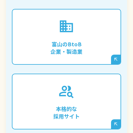
専門的な技術や製品情報をブログで発信
し、富山だけでなく全国・海外からの問い
富山のBtoB
合わせを獲得したい企業様。
企業・製造業
富山の求職者に響くコンテンツを継続的に
発信し、応募者とのミスマッチを減らす
「オウンドメディア型」の採用サイトを構
本格的な
築したい企業様。
採用サイト