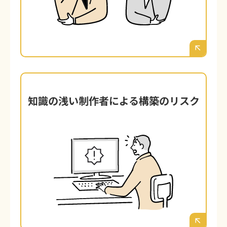
が多すぎてサイトが重くなったり、カスタ
マイズが一切できず、結局「安物買いの銭
失い」になるケースが後を絶ちません。
知識の浅い制作者による構築のリスク
知識の浅い制作者による構築のリスク
WordPressのインストール自体は簡単で
す。しかし、その裏側にあるセキュリテ
ィ、サーバー、データベース、SEOの専門
知識を持たないまま構築されたサイトは、
多くの爆弾を抱えているのと同じです。