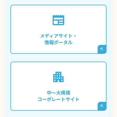
富山の専門情報サイトや、特定のジャンル
に特化したメディアを立ち上げ、大量の記
メディアサイト・
事を管理・運営したい企業様。
情報ポータル
IR情報、事業紹介、実績紹介など、多岐に
わたる情報を整理し、富山のステークホル
ダーへ向けて信頼性の高い情報を発信した
中〜大規模
い企業様。
コーポレートサイト