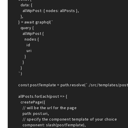
    data: {

      allWpPost: { nodes: allPosts },

    },

  } = await graphql(`

    query {

      allWpPost {

        nodes {

          id

          uri

        }

      }

    }

  `)

  const postTemplate = path.resolve(`./src/templates/post.js`)

  allPosts.forEach(post => {

    createPage({

      // will be the url for the page

      path: post.uri,

      // specify the component template of your choice

      component: slash(postTemplate),
