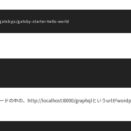
gatsbyjs/gatsby-starter-hello-world
、http://localhost:8000/graphqlというurlがwordp