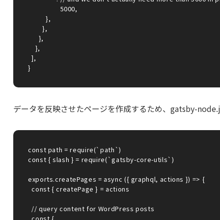
                  5000,

          },

        },

      },

    },

  ],

データを反映させたページを作成するため、gatsby-nod
const path = require(`path`)

const { slash } = require(`gatsby-core-utils`)

exports.createPages = async ({ graphql, actions }) => {

  const { createPage } = actions

  // query content for WordPress posts

  const {
