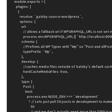
module.exports = {

  plugins: [

    {

      resolve: `gatsby-source-wordpress`,

      options: {

        url:

          // allows a fallback url if WPGRAPHQL_URL is not set in the env, this may be a local or remote WP instance.

          process.env.WPGRAPHQL_URL || `http://localhost:8000/graphql`,

        schema: {

          //Prefixes all WP Types with "Wp" so "Post and allPost" become "WpPost and allWpPost".

          typePrefix: `Wp`,

        },

        develop: {

          //caches media files outside of Gatsby's default cache an thus allows them to persist through a cache reset.

          hardCacheMediaFiles: true,

        },

        type: {

          Post: {

            limit:

              process.env.NODE_ENV === `development`

                ? // Lets just pull 50 posts in development to make it easy on ourselves (aka. faster).

                  50

                : // and we don't actually need more than 5000 in production for this particular site
