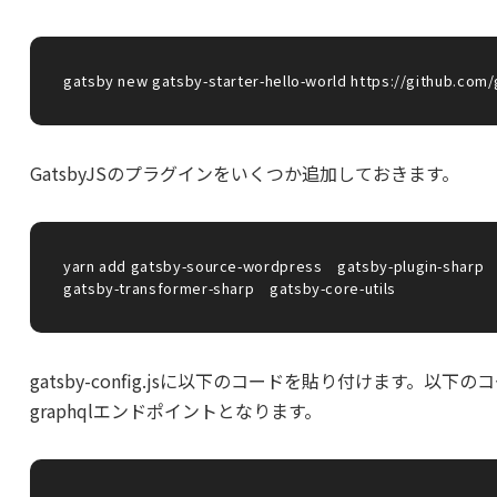
gatsby new gatsby-starter-hello-world https://github.com/
GatsbyJSのプラグインをいくつか追加しておきます。
yarn add gatsby-source-wordpress　gatsby-plugin-sharp

gatsby-transformer-sharp　gatsby-core-utils
gatsby-config.jsに以下のコードを貼り付けます。以下のコードの中の
graphqlエンドポイントとなります。