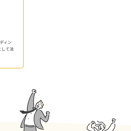
ディン
として法