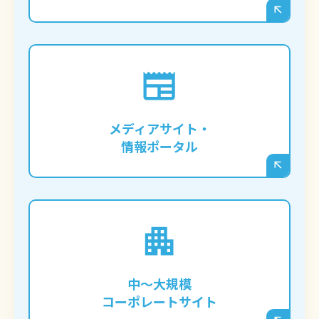
渋谷区の専門情報サイトや、特定のジャン
ルに特化したメディアを立ち上げ、大量の
メディアサイト・
記事を管理・運営したい企業様。
情報ポータル
IR情報、事業紹介、実績紹介など、多岐に
わたる情報を整理し、渋谷区のステークホ
ルダーへ向けて信頼性の高い情報を発信し
中〜大規模
たい企業様。
コーポレートサイト