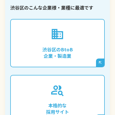
渋谷区のこんな企業様・業種に最適です
専門的な技術や製品情報をブログで発信
し、渋谷区だけでなく全国・海外からの問
渋谷区のBtoB
い合わせを獲得したい企業様。
企業・製造業
渋谷区の求職者に響くコンテンツを継続的
に発信し、応募者とのミスマッチを減らす
「オウンドメディア型」の採用サイトを構
本格的な
築したい企業様。
採用サイト