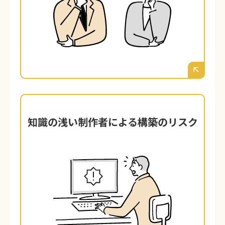
す。一見きれいに見えますが、渋谷区の競
合他社とデザインが酷似したり、不要な機
能が多すぎてサイトが重くなったり、カス
タマイズが一切できず、結局「安物買いの
銭失い」になるケースが後を絶ちません。
知識の浅い制作者による構築のリスク
知識の浅い制作者による構築のリスク
WordPressのインストール自体は簡単で
す。しかし、その裏側にあるセキュリテ
ィ、サーバー、データベース、SEOの専門
知識を持たないまま構築されたサイトは、