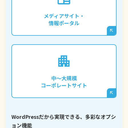
徳島の専門情報サイトや、特定のジャンル
に特化したメディアを立ち上げ、大量の記
メディアサイト・
事を管理・運営したい企業様。
情報ポータル
IR情報、事業紹介、実績紹介など、多岐に
わたる情報を整理し、徳島のステークホル
ダーへ向けて信頼性の高い情報を発信した
中〜大規模
い企業様。
コーポレートサイト
WordPressだから実現できる、多彩なオプシ
ョン機能