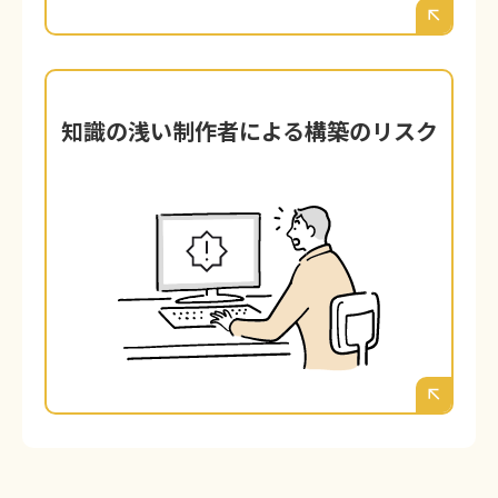
知識の浅い制作者による構築のリスク
知識の浅い制作者による構築のリスク
WordPressのインストール自体は簡単で
す。しかし、その裏側にあるセキュリテ
ィ、サーバー、データベース、SEOの専門
知識を持たないまま構築されたサイトは、
多くの爆弾を抱えているのと同じです。