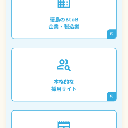
専門的な技術や製品情報をブログで発信
し、徳島だけでなく全国・海外からの問い
徳島のBtoB
合わせを獲得したい企業様。
企業・製造業
徳島の求職者に響くコンテンツを継続的に
発信し、応募者とのミスマッチを減らす
「オウンドメディア型」の採用サイトを構
本格的な
築したい企業様。
採用サイト