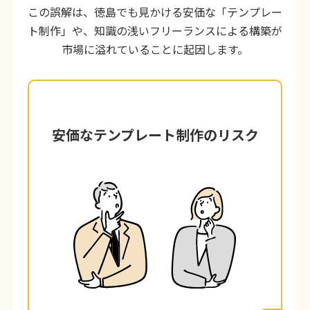
この誤解は、徳島でも見かける安価な「テンプレー
ト制作」や、知識の浅いフリーランスによる構築が
市場に溢れていることに起因します。
安価なテンプレート制作のリスク
安価なテンプレート制作のリスク
数万円で購入できる「デザインテンプレー
ト」をそのまま当てはめるだけの制作で
す。一見きれいに見えますが、徳島の競合
他社とデザインが酷似したり、不要な機能
が多すぎてサイトが重くなったり、カスタ
マイズが一切できず、結局「安物買いの銭
失い」になるケースが後を絶ちません。