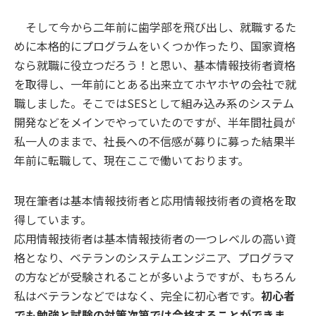
そして今から二年前に歯学部を飛び出し、就職するた
めに本格的にプログラムをいくつか作ったり、国家資格
なら就職に役立つだろう！と思い、基本情報技術者資格
を取得し、一年前にとある出来立てホヤホヤの会社で就
職しました。そこではSESとして組み込み系のシステム
開発などをメインでやっていたのですが、半年間社員が
私一人のままで、社長への不信感が募りに募った結果半
年前に転職して、現在ここで働いております。
現在筆者は基本情報技術者と応用情報技術者の資格を取
得しています。
応用情報技術者は基本情報技術者の一つレベルの高い資
格となり、ベテランのシステムエンジニア、プログラマ
の方などが受験されることが多いようですが、もちろん
私はベテランなどではなく、完全に初心者です。
初心者
でも勉強と試験の対策次第では合格することができま