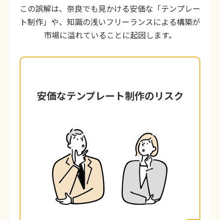
この誤解は、奈良でも見かける安価な「テンプレー
ト制作」や、知識の浅いフリーランスによる構築が
市場に溢れていることに起因します。
安価なテンプレート制作のリスク
安価なテンプレート制作のリスク
数万円で購入できる「デザインテンプレー
ト」をそのまま当てはめるだけの制作で
す。一見きれいに見えますが、奈良の競合
他社とデザインが酷似したり、不要な機能
が多すぎてサイトが重くなったり、カスタ
マイズが一切できず、結局「安物買いの銭
失い」になるケースが後を絶ちません。