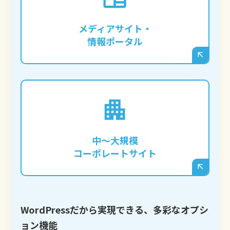
奈良の専門情報サイトや、特定のジャンル
に特化したメディアを立ち上げ、大量の記
メディアサイト・
事を管理・運営したい企業様。
情報ポータル
IR情報、事業紹介、実績紹介など、多岐に
わたる情報を整理し、奈良のステークホル
ダーへ向けて信頼性の高い情報を発信した
中〜大規模
い企業様。
コーポレートサイト
WordPressだから実現できる、多彩なオプシ
ョン機能