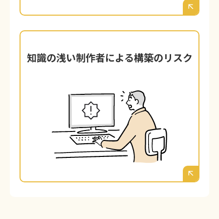
知識の浅い制作者による構築のリスク
知識の浅い制作者による構築のリスク
WordPressのインストール自体は簡単で
す。しかし、その裏側にあるセキュリテ
ィ、サーバー、データベース、SEOの専門
知識を持たないまま構築されたサイトは、
多くの爆弾を抱えているのと同じです。