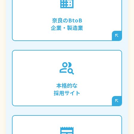
専門的な技術や製品情報をブログで発信
し、奈良だけでなく全国・海外からの問い
奈良のBtoB
合わせを獲得したい企業様。
企業・製造業
奈良の求職者に響くコンテンツを継続的に
発信し、応募者とのミスマッチを減らす
「オウンドメディア型」の採用サイトを構
本格的な
築したい企業様。
採用サイト