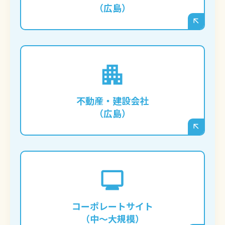
（広島）
す。
膨大な数の物件情報や施工事例をデータベー
ス化し、ユーザーが条件で絞り込んで検索で
きるような、複雑な機能を持つサイトを構築
不動産・建設会社
する場合に必須となります。
（広島）
IR情報、採用情報、複数の事業紹介など、多
くの情報を整理して発信する必要がある企業
の公式サイトに向いています。部署ごとに更
コーポレートサイト
新担当者を分けるなど、柔軟な権限管理も可
（中〜大規模）
能です。