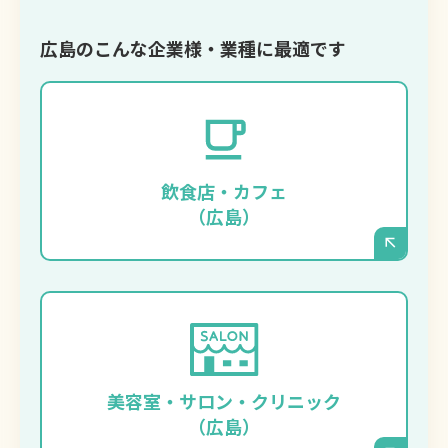
広島のこんな企業様・業種に最適です
季節限定メニューの写真やイベント情報を、
タイムリーに、そして美しく発信したいお店
に最適です。スタッフの方がスマートフォン
飲食店・カフェ
からでも手軽に更新できます。
（広島）
施術事例のビフォーアフター写真や、キャン
ペーン情報を頻繁に更新したい場合に強みを
発揮します。洗練されたデザインで、お店の
美容室・サロン・クリニック
ブランディングを強力に後押しします。
（広島）