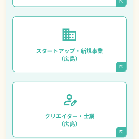
まずは事業をスピーディに立ち上げ、最小限
のコストでプロフェッショナルな顔となるサ
イトを持ちたい、という場合に最適です。サ
スタートアップ・新規事業
ーバー管理が不要なため、事業そのものに集
（広島）
中できます。
ご自身のポートフォリオ（制作実績）や世界
観を、デザインにこだわって表現したいデザ
イナー、建築家、コンサルタントの方などに
クリエイター・士業
も選ばれています。
（広島）