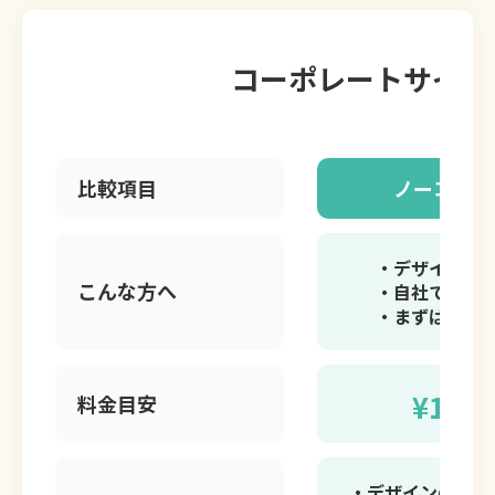
コーポレートサイト 
比較項目
ノーコード 
・デザイン性
こんな方へ
・自社でスピ
・まずはコス
¥165,
料金目安
・デザインの自由