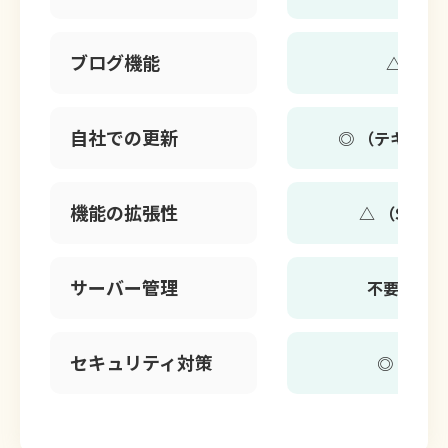
ブログ機能
△ （簡
自社での更新
◎ （テキスト
機能の拡張性
△ （Stud
サーバー管理
不要 （St
セキュリティ対策
◎（Stu