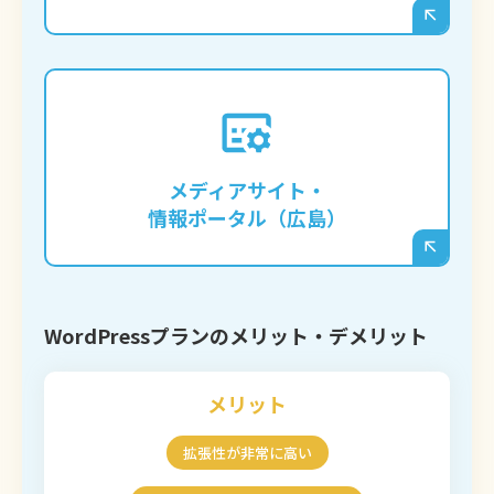
広島の地域情報サイトや、特定のジャンルに
特化したメディアを立ち上げ、多くの記事を
継続的に発信していくような事業の基盤とな
メディアサイト・
ります。
情報ポータル（広島）
WordPressプランのメリット・デメリット
メリット
拡張性が非常に高い