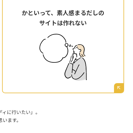
かといって、素人感まるだしの
かといって、素人感まるだしの
サイトは作れない
サイトは作れない
無料の作成ツールで自作も考えたが、デザイン
や情報設計がうまくいかず、長崎のお客様から
の信頼を失いかねない「素人っぽい」サイトに
なってしまうのは絶対に避けたい。
ディに行いたい」。
思います。