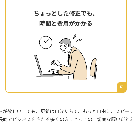
ちょっとした修正でも、
ちょっとした修正でも、
時間と費用がかかる
時間と費用がかかる
メニューの価格を変えたい、営業時間を変更し
たい。そんな簡単な修正ですら制作会社に依頼
が必要で、レスポンスを待つ時間と、都度発生
する修正費用が大きな負担になっている。
トが欲しい。でも、更新は自分たちで、もっと自由に、スピー
長崎でビジネスをされる多くの方にとっての、切実な願いだと