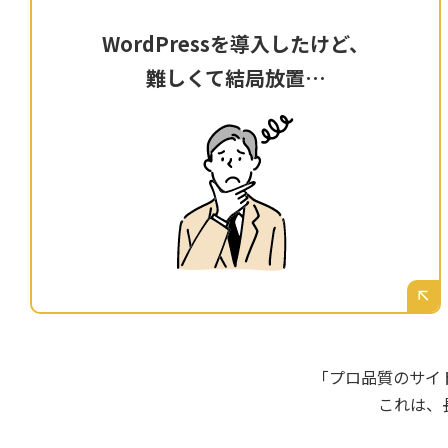
WordPressを導入したけど、
WordPressを導入したけど、
難しくて結局放置…
難しくて結局放置…
「自分で更新できますよ」と言われて
WordPressを導入したものの、いざ管理画面を
開くと専門用語だらけ。どこを触ればいいか分
からず、結局更新が止まってしまっている。
「プロ品質のサイ
これは、