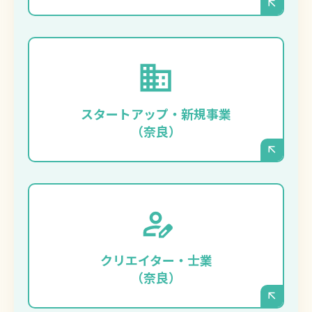
まずは事業をスピーディに立ち上げ、最小限
のコストでプロフェッショナルな顔となるサ
イトを持ちたい、という場合に最適です。サ
スタートアップ・新規事業
ーバー管理が不要なため、事業そのものに集
（奈良）
中できます。
ご自身のポートフォリオ（制作実績）や世界
観を、デザインにこだわって表現したいデザ
イナー、建築家、コンサルタントの方などに
クリエイター・士業
も選ばれています。
（奈良）