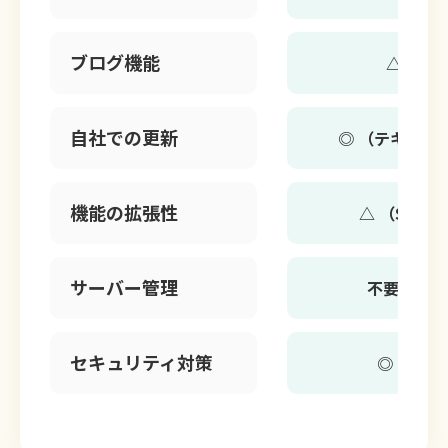
ブログ機能
△ （簡
自社での更新
◎ （テキスト
機能の拡張性
△ （Stud
サーバー管理
不要 （St
セキュリティ対策
◎（Stu