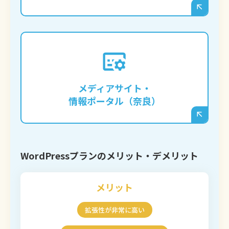
奈良の地域情報サイトや、特定のジャンルに
特化したメディアを立ち上げ、多くの記事を
継続的に発信していくような事業の基盤とな
メディアサイト・
ります。
情報ポータル（奈良）
WordPressプランのメリット・デメリット
メリット
拡張性が非常に高い