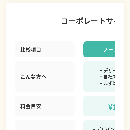
コーポレートサイト 
比較項目
ノーコード 
・デザイン性
こんな方へ
・自社でスピ
・まずはコス
¥165,
料金目安
・デザインの自由