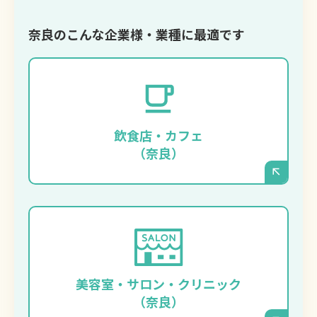
奈良のこんな企業様・業種に最適です
季節限定メニューの写真やイベント情報を、
タイムリーに、そして美しく発信したいお店
に最適です。スタッフの方がスマートフォン
飲食店・カフェ
からでも手軽に更新できます。
（奈良）
施術事例のビフォーアフター写真や、キャン
ペーン情報を頻繁に更新したい場合に強みを
発揮します。洗練されたデザインで、お店の
美容室・サロン・クリニック
ブランディングを強力に後押しします。
（奈良）