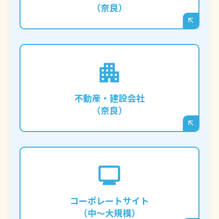
（奈良）
す。
膨大な数の物件情報や施工事例をデータベー
ス化し、ユーザーが条件で絞り込んで検索で
きるような、複雑な機能を持つサイトを構築
不動産・建設会社
する場合に必須となります。
（奈良）
IR情報、採用情報、複数の事業紹介など、多
くの情報を整理して発信する必要がある企業
の公式サイトに向いています。部署ごとに更
コーポレートサイト
新担当者を分けるなど、柔軟な権限管理も可
（中〜大規模）
能です。