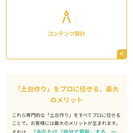
トップページで伝えるべきキャッチコピーは？
各ページにどのような情報を、どのような順番
で配置すれば、ユーザーの心に響くのか？
SEO（検索エンジン対策）を意識した情報構造
コンテンツ設計
や見出しをどう設計するか。サイトの”魂”を入
れる作業です。
「土台作り」をプロに任せる、最大
のメリット
これら専門的な「土台作り」をすべてプロに任せる
ことで、お客様には最大のメリットが生まれます。
「あなたは『自分で更新』する、一
それは、