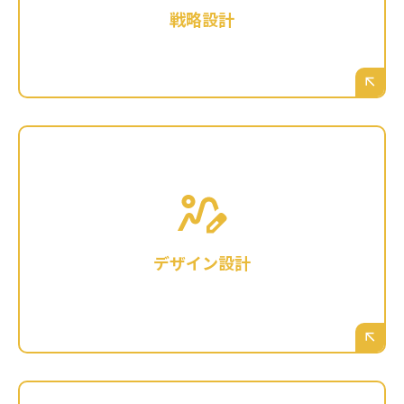
的を達成するために、ユーザーをどう導けばお
戦略設計
問い合わせに繋がるのか。その「勝利への道
筋」を描くのが戦略設計です。
これは単に色を塗ることではありません。大阪
のお客様に信頼感を与え、あなたの会社の“良
さ”を引き出すための、フォント選び、余白の取
り方、ボタンの配置、写真の見せ方など。ブラ
デザイン設計
ンドイメージを構築し、ユーザーが迷わず使え
る「使いやすさ」を設計する、高度な専門技術
です。