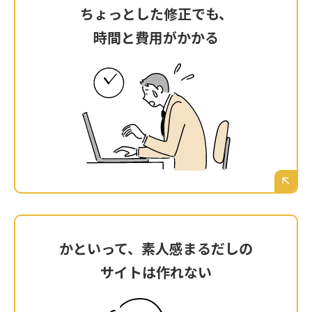
ちょっとした修正でも、
ちょっとした修正でも、
時間と費用がかかる
時間と費用がかかる
メニューの価格を変えたい、営業時間を変更し
たい。そんな簡単な修正ですら制作会社に依頼
が必要で、レスポンスを待つ時間と、都度発生
する修正費用が大きな負担になっている。
かといって、素人感まるだしの
かといって、素人感まるだしの
サイトは作れない
サイトは作れない