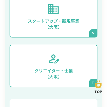
まずはスピーディに、かつプロ品質の顔と
なるサイトを立ち上げたい。
スタートアップ・新規事業
（大阪）
信頼感が伝わるプロのデザインと、休診日
などのお知らせを「自分で更新」できる手
クリエイター・士業
軽さが欲しい。
（大阪）
TOP