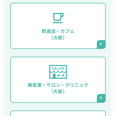
季節のメニューやイベント情報を、タイム
リーに「自分で更新」したい。
飲食店・カフェ
（大阪）
施術事例やスタッフのブログを、デザイン
性を保ったまま「自分で更新」したい。
美容室・サロン・クリニック
（大阪）