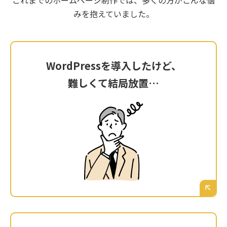
これまでのホームページ制作では、多くの方がこんな悩
みを抱えていました。
WordPressを導入したけど、
WordPressを導入したけど、
難しくて結局放置…
難しくて結局放置…
「自分で更新できますよ」と言われて
WordPressを導入したものの、いざ管理画面を
開くと専門用語だらけ。どこを触ればいいか分
からず、結局更新が止まってしまっている。