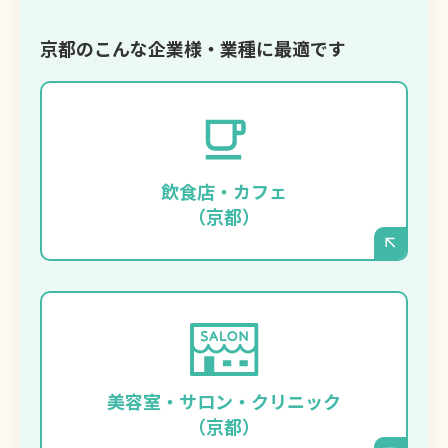
京都のこんな企業様・業種に最適です
季節限定メニューの写真やイベント情報を、
タイムリーに、そして美しく発信したいお店
に最適です。スタッフの方がスマートフォン
飲食店・カフェ
からでも手軽に更新できます。
（京都）
施術事例のビフォーアフター写真や、キャン
ペーン情報を頻繁に更新したい場合に強みを
発揮します。洗練されたデザインで、お店の
美容室・サロン・クリニック
ブランディングを強力に後押しします。
（京都）