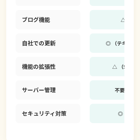
ブログ機能
△ （簡
自社での更新
◎ （テキスト
機能の拡張性
△ （Stud
サーバー管理
不要 （St
セキュリティ対策
◎（Stu