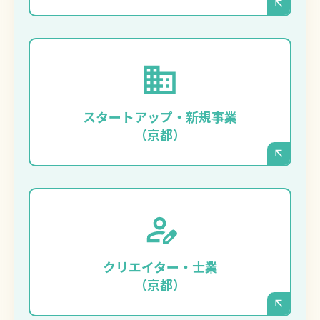
まずは事業をスピーディに立ち上げ、最小限
のコストでプロフェッショナルな顔となるサ
イトを持ちたい、という場合に最適です。サ
スタートアップ・新規事業
ーバー管理が不要なため、事業そのものに集
（京都）
中できます。
ご自身のポートフォリオ（制作実績）や世界
観を、デザインにこだわって表現したいデザ
イナー、建築家、コンサルタントの方などに
クリエイター・士業
も選ばれています。
（京都）