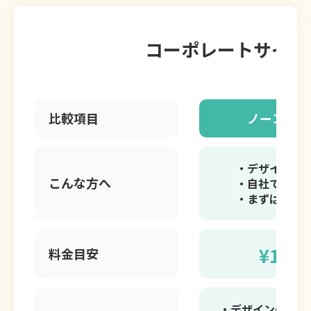
コーポレートサイト 
比較項目
ノーコード 
・デザイン性
こんな方へ
・自社でスピ
・まずはコス
¥165,
料金目安
・デザインの自由