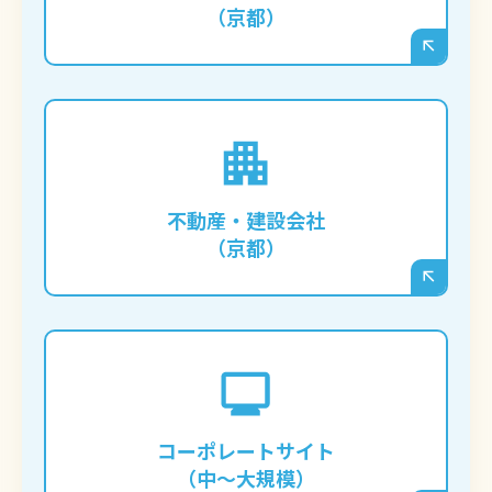
（京都）
す。
膨大な数の物件情報や施工事例をデータベー
ス化し、ユーザーが条件で絞り込んで検索で
きるような、複雑な機能を持つサイトを構築
不動産・建設会社
する場合に必須となります。
（京都）
IR情報、採用情報、複数の事業紹介など、多
くの情報を整理して発信する必要がある企業
の公式サイトに向いています。部署ごとに更
コーポレートサイト
新担当者を分けるなど、柔軟な権限管理も可
（中〜大規模）
能です。