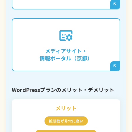
京都の地域情報サイトや、特定のジャンルに
特化したメディアを立ち上げ、多くの記事を
継続的に発信していくような事業の基盤とな
メディアサイト・
ります。
情報ポータル（京都）
WordPressプランのメリット・デメリット
メリット
拡張性が非常に高い