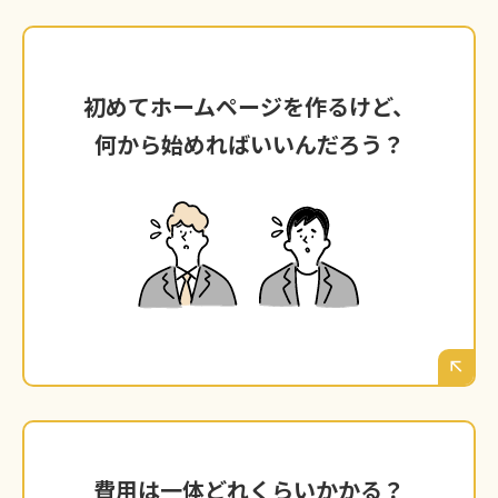
初めてホームページを作るけど、
初めてホームページを作るけど、
何から始めればいいんだろう？
何から始めればいいんだろう？
サーバー？ドメイン？そもそも、どんな内容を
載せればいいの？
専門用語も多く、考えなければいけないことが
山積みで、最初の一歩がなかなか踏み出せな
い、という方も少なくありません。
費用は一体どれくらいかかる？
費用は一体どれくらいかかる？