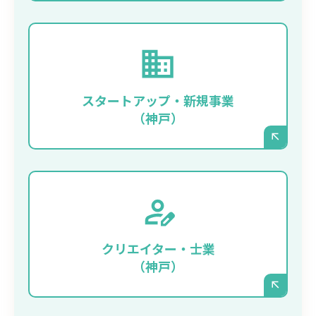
まずは事業をスピーディに立ち上げ、最小限
のコストでプロフェッショナルな顔となるサ
イトを持ちたい、という場合に最適です。サ
スタートアップ・新規事業
ーバー管理が不要なため、事業そのものに集
（神戸）
中できます。
ご自身のポートフォリオ（制作実績）や世界
観を、デザインにこだわって表現したいデザ
イナー、建築家、コンサルタントの方などに
クリエイター・士業
も選ばれています。
（神戸）