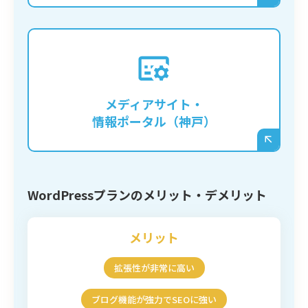
神戸の地域情報サイトや、特定のジャンルに
特化したメディアを立ち上げ、多くの記事を
継続的に発信していくような事業の基盤とな
メディアサイト・
ります。
情報ポータル（神戸）
WordPressプランのメリット・デメリット
メリット
拡張性が非常に高い
ブログ機能が強力でSEOに強い