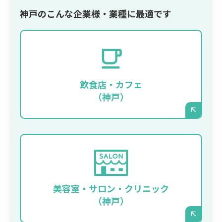
神戸のこんな企業様・業種に最適です
季節限定メニューの写真やイベント情報を、
タイムリーに、そして美しく発信したいお店
に最適です。スタッフの方がスマートフォン
飲食店・カフェ
からでも手軽に更新できます。
（神戸）
施術事例のビフォーアフター写真や、キャン
ペーン情報を頻繁に更新したい場合に強みを
発揮します。洗練されたデザインで、お店の
美容室・サロン・クリニック
ブランディングを強力に後押しします。
（神戸）