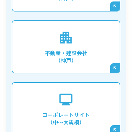
膨大な数の物件情報や施工事例をデータベー
ス化し、ユーザーが条件で絞り込んで検索で
きるような、複雑な機能を持つサイトを構築
不動産・建設会社
する場合に必須となります。
（神戸）
IR情報、採用情報、複数の事業紹介など、多
くの情報を整理して発信する必要がある企業
の公式サイトに向いています。部署ごとに更
コーポレートサイト
新担当者を分けるなど、柔軟な権限管理も可
（中〜大規模）
能です。